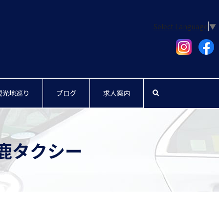
Select Language
▼
紹介
観光地巡り
ブログ
求人案内
search
山鹿タクシー