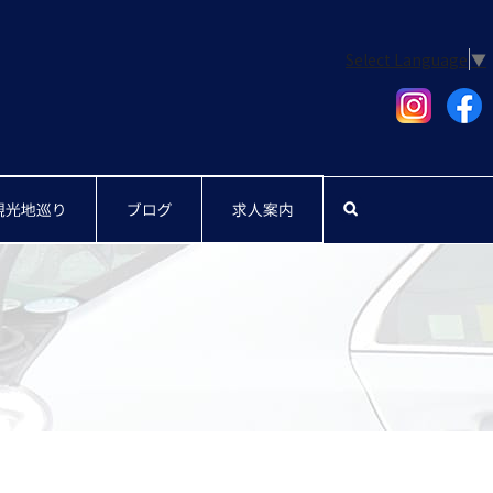
Select Language
▼
紹介
観光地巡り
ブログ
求人案内
search